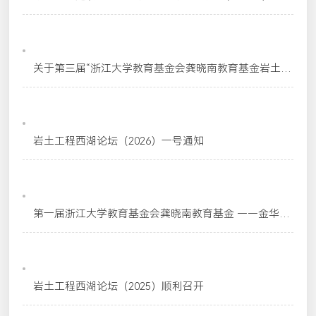
2026-02-28
关于第三届“浙江大学教育基金会龚晓南教育基金岩土工
程及地下空间开发科学和技术进步奖（2026年度）”提名
2026-01-20
的通知
岩土工程西湖论坛（2026）一号通知
2026-01-04
第一届浙江大学教育基金会龚晓南教育基金 ——金华第
一中学启杰优秀学生奖颁奖仪式隆重举行
2025-10-20
岩土工程西湖论坛（2025）顺利召开